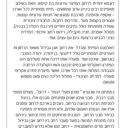
דוגמא יחודית לרחוב המייצר עירוניות בת קיימא, וזאת בשילוב
מאפיינים רבים ביניהן ערוב שימושים– חזית מסחרית לכל אורכו
- שקופה ומזמינה, מורכבת ממגוון של חנויות עירוניות קטנות,
ומגורים בקומות מעל , מדרכות רחבות, תחבורה ציבורית
עשירה ומפותחת כולל נתיבים יחודיים והרכבת הקלה ( בבניה),
מסלול אופנים, חניה מקבילה, ריהוט רחוב איכותי, הפרדת
נציבי הכביש ברצועת גינון עם עצים, ועוד.
האלמנט המייחד ומבדל את רחוב אבן גבירול משאר הרחובות
העירוניים המסחריים כולל דיזנגוף, בן יהודה, יהודה המכבי,
בוגרשוב, שינקין ועוד ומעלה אותו דרגה אחת מעליהם הינו
הפתרון האקלימי שבבסיס תכנונו והוא הקולונדה הרחבה
והגבוהה המלווה אותו לכל אורכו, ואשר מייצרת פתרון אקלימי
מעולה למרחב הציבורי - מסלול הליכה נעים ומוגן משמש
ומגשם.
במתחם זה שנקרא " שיכון פועלי הנמל – דרום" , מצויים מספר
מבני רכבת , מבני שיכון ישנים ומוזנחים. מבנים אלו, בניגוד
לסכימת הבינוי הנהוגה ברחוב, ניצבים בארכם לרחוב ומפנים
אליו את הגמלון האטום שלהם, ולא חזית מסחרית מזמינה
כביתר מבני הרחוב. המבנים מרוחקים זה מזה ובתווך ביניהם
גינה מוזנחת המהווה בפועל מעבר רחב בין רחוב אבן גבירול
לרחוב מרים החשמונאית – רחוב קטן שלא נדרש למעברים