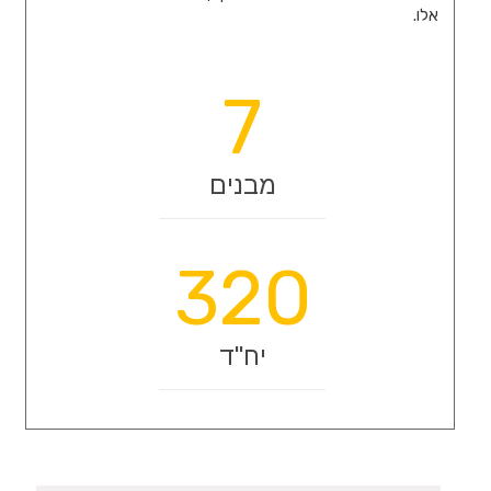
אלו.
7
מבנים
320
יח"ד