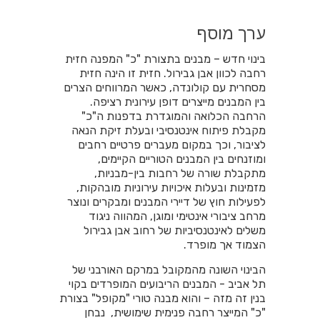
ערך מוסף
בינוי חדש – מבנים בתצורת "כ" המפנה חזית
רחבה לכוון אבן גבירול. חזית זו הינה חזית
מסחרית עם קולונדה, כאשר המרווחים הצרים
בין המבנים מייצרים דופן עירונית רציפה.
הרחבה הכלואה והמוגדרת בדפנות ה"כ"
מקבלת פיתוח אינטנסיבי ובעלת זיקת הנאה
לציבור, וכך במקום מעברים פרטיים רחבים
ומוזנחים בין המבנים הטוריים הקיימים,
מתקבלת שורה של רחבות בין-מבניות,
מזמינות ובעלות איכויות עירוניות מובהקות,
לפעילות חוץ של דיירי המבנים ומבקרים ונוצר
מרחב ציבורי אינטימי ומוגן, המהווה ניגוד
משלים לאינטנסיביות של רחוב אבן גבירול
הצמוד אך מופרד.
הבינוי השונה מהמקובל במרקם האורבני של
תל אביב - המבנים הריבועים המופרדים בקוי
בנין זה מזה – והוא מבנה טורי "מקופל" בצורת
"כ" המייצר רחבה פנימית שימושית, נבחן