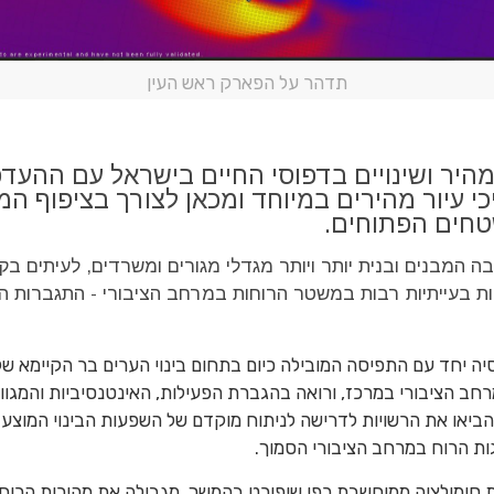
תדהר על הפארק ראש העין
מהיר ושינויים בדפוסי החיים בישראל עם ההעדפ
י עיור מהירים במיוחד ומכאן לצורך בציפוף המ
חים הפתוחים.
ה המבנים ובנית יותר ויותר מגדלי מגורים ומשרדים, לעיתים ב
עות בעייתיות רבות במשטר הרוחות במרחב הציבורי - התגברות ה
סיה יחד עם התפיסה המובילה כיום בתחום בינוי הערים בר הקיימא של 
 הציבורי במרכז, ורואה בהגברת הפעילות, האינטנסיביות והמגוו
 הביאו את הרשויות לדרישה לניתוח מוקדם של השפעות הבינוי המוצע
ת הרוח במרחב הציבורי הסמוך.
 סימולציה ממוחשבת כפי שיפורט בהמשך, מגבילה את מהירות הרו