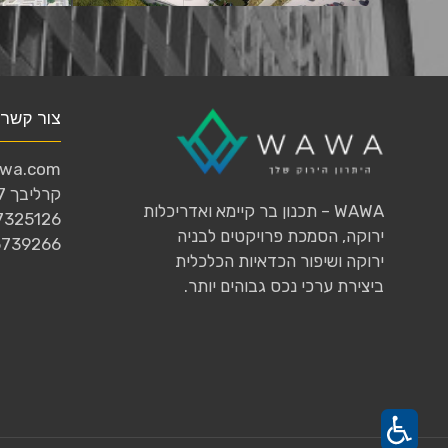
ן בנגב
LEED Platinum
צור קשר
awa.com
קרליבך 27, תל-אביב
WAWA – תכנון בר קיימא ואדריכלות
7325126
ירוקה, הסמכת פרויקטים לבניה
5739266
ירוקה ושיפור הכדאיות הכלכלית
ביצירת ערכי נכס גבוהים יותר.