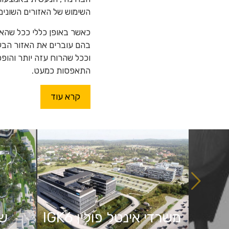
השימוש של האזורים השונים
כאשר באופן כללי ככל שהאז
בהם עוברים את האזור הבעי
וככל שהרוח עזה יותר והו
התאפסות כמעט.
קרא עוד
ים
משרדי אינטל פולין IGK6
שכ