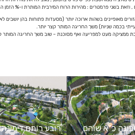
 , וזאת בשני פרמטרים : מהירות הרוח המירבית המותרת ו-% הזמן המ
ורים מאופיינים בשהות ארוכה יותר (מסעדות פתוחות בהן יושבים לא
יתי בכמה שניות) משך החריגה המותר קצר יותר.
פכת ממציקה מעט למפריעה ואף מסוכנת – שוב משך החריגה המותר קצ
ונה כ"א שוהם
רובע רותם דימונה 