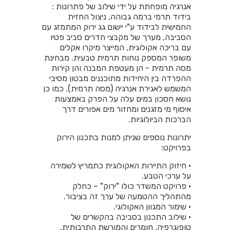
אנרגיה מופחתת על ידי שילוב של פתרונות :
בידוד תרמי ברמה גבוהה, ניצול החזית
החמישית לבידוד ע"י יישום גג ירוק המתמזג עם
הסביבה, מערך של מקבצי חדרים סביב פטיו
עם בריכה אקולוגית, המייצר מיקרו אקלים
משופר המספק נוחות תרמית טבעית. מבחינת
מסה תרמית - הן מעטפת המבנה והן קירות
ההפרדה בין היחידות מתוכננים מבטון מסיבי
המשמש לאגירת אנרגיה (מסה תרמית). כמו כן
נושא חסכון במים עלה על הפרק באמצעות
איסוף מי מזגנים ומחזור מים אפורים דרך
הברכות הביולוגיות.
יתרונות נוספים שניתן למנות בתכנון הירוק
בפרויקט:
• חיזוק התיירות האקולוגית כתמריץ לשמירה
על ערכי הטבע.
• פרויקט המשדר כולו "ירוק" – כחלק
מהתהליך ההטמעה של ערך זה בציבור.
• שימור המגוון האקולוגי.
• שילוב התכנון בסביבה בהקשרים של
טופוגרפיה, חומרים והמורשת התרבותית.