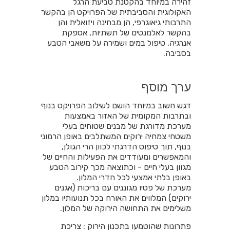
זהירה במיוחד בהקטנת טביעת הרגל
האקולוגית והסביבתית של הפרויקט הן בהקשר
התרבותי גיאוגרפי, הן מבחינה ויזואלית והן
בהקשר לאלמנטים של תשתיות, אספקת
אנרגיה, טיפול במים ושמירה על משאבי הטבע
בסביבה.
ערך מוסף
דגש חשוב במיוחד הושם לשילוב הפרויקט בנוף
ובתרבות המקומית של האזור באמצעות
מערכת מדורגת של מבנים שטוחים בעלי
משטחי צמחיה ירוקים המשתלבים באופן הרמוני
בנוף, תוך טיפוס הדרגתי לכוון הרי הגולן,
והמאפשרים ומעודדים את הפעילות והחיים של
מגוון בעלי חיים - וכתוצאה מכך קירוב הטבע
באופן בלתי אמצעי לכל חדרי המלון.
מערכת של פטיו מגוננים עם בריכות (אגנים
ירוקים) המלווים את האורח בכל תנועותיו במלון
משלימים את התחושה הירוקה של המלון.
פתרונות שהוטמעו בתכנון הירוק : צריכת