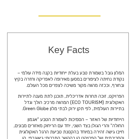
Key Facts
המלון גובל בשמורת טבע בעלת ייחודיות בקנה מידה עולמי –
נקודת נחיתה לציפורים במסען מאירופה לאפריקה וחזרה בקיץ
ובחורף, וככזה מהווה מקור משיכה לצפרים מכל העולם.
הפרויקט, זוכה תחרות אדריכלית, תוכנן לתת מענה לתיירות
האקולוגית (ECO TOURISM) המהווה מרכיב הולך וגדל
בתיירות העולמית, לפי תקן ירוק לבתי מלון Green Globe.
הייחודיות של האזור – הסמיכות לשמורת הטבע "אגמון
החולה" והרי הגולן בצד השני, יחד עם הריחוק מאזורים מבונים,
חייבו גישה זהירה במיוחד בהקטנת טביעת הרגל האקולוגית
והסביבתית של הפרויקט הן בהקשר התרבותי גיאוגרפי, הן