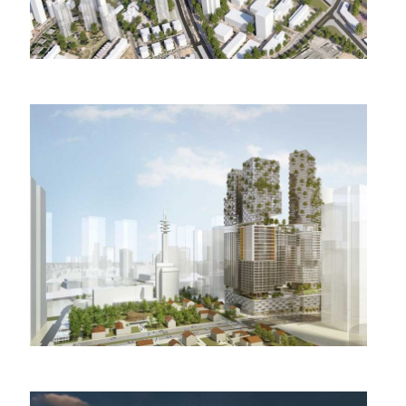
דופן הקרייה (דופן קפלן) תל
אביב