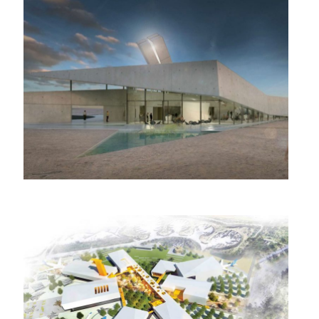
הגנ"א– מרכז מורשת
והנצחה למערך ההגנה
האווירית של צה"ל
מוזיאון לתולדות חיל האוויר
חצרים