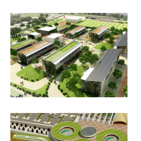
בית ספר תיכון למדעים גני
תקווה
מלון הקן -אגמון החולה